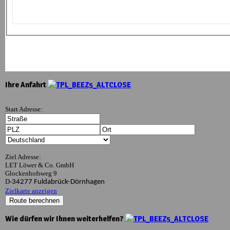
Ihre Anfahrt
Start Adresse:
Ziel Adresse:
LET Löwer & Co. GmbH
Glockenhofsweg 9
D
-
34277 Fuldabrück-Dörnhagen
Zielkarte anzeigen
Wie dürfen wir Ihnen weiterhelfen?